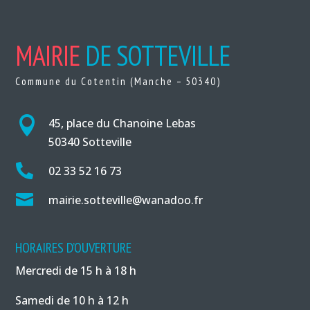
MAIRIE
DE SOTTEVILLE
Commune du Cotentin (Manche – 50340)

45, place du Chanoine Lebas
50340 Sotteville

02 33 52 16 73

mairie.sotteville@wanadoo.fr
HORAIRES D’OUVERTURE
Mercredi de 15 h à 18 h
Samedi de 10 h à 12 h