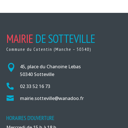
MAIRIE
DE SOTTEVILLE
Commune du Cotentin (Manche – 50340)

45, place du Chanoine Lebas
50340 Sotteville

02 33 52 16 73

mairie.sotteville@wanadoo.fr
HORAIRES D’OUVERTURE
Mercredi de 15 h à 18 h