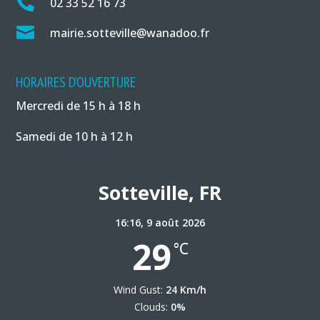

02 33 52 16 73

mairie.sotteville@wanadoo.fr
HORAIRES D’OUVERTURE
Mercredi de 15 h à 18 h
Samedi de 10 h à 12 h
Sotteville, FR
16:16,
9 août 2026
29
°C
Wind Gust:
24 Km/h
Clouds:
0%