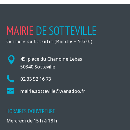
MAIRIE
DE SOTTEVILLE
Commune du Cotentin (Manche – 50340)

45, place du Chanoine Lebas
50340 Sotteville

02 33 52 16 73

mairie.sotteville@wanadoo.fr
HORAIRES D’OUVERTURE
Mercredi de 15 h à 18 h