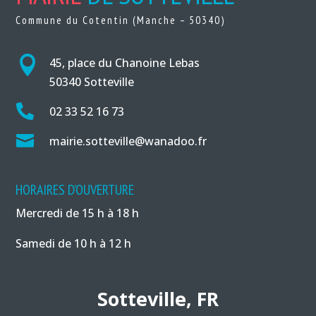
Commune du Cotentin (Manche – 50340)

45, place du Chanoine Lebas
50340 Sotteville

02 33 52 16 73

mairie.sotteville@wanadoo.fr
HORAIRES D’OUVERTURE
Mercredi de 15 h à 18 h
Samedi de 10 h à 12 h
Sotteville, FR