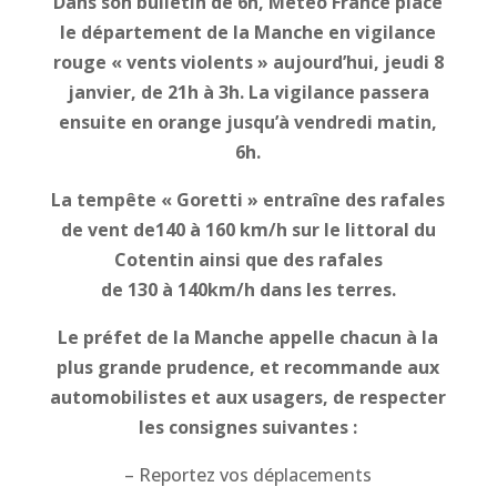
Dans son bulletin de 6h, Météo France place
le département de la Manche en vigilance
rouge « vents violents » aujourd’hui, jeudi 8
janvier, de 21h à 3h. La vigilance passera
ensuite en orange jusqu’à vendredi matin,
6h.
La tempête «
Goretti
» entraîne des
rafales
de vent
de
1
4
0 à 160
km/h
sur
le
littoral du
Cotentin
ainsi que des rafales
de
1
30
à
1
4
0
km/h dans les terres
.
Le préfet de la Manche appelle chacun à la
plus grande prudence, et recommande aux
automobilistes et aux usagers, de respecter
les consignes suivantes :
– Reportez vos déplacements